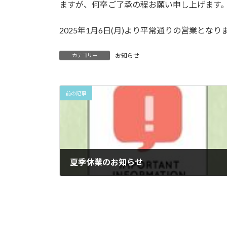
日
ますが、何卒ご了承の程お願い申し上げます
時
:
2025年1月6日(月)より平常通りの営業となり
お知らせ
カテゴリー
前の記事
夏季休業のお知らせ
2024年8月8日